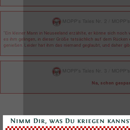
MOPP's Tales Nr. 2 / MOPP's
"Ein kleiner Mann in Neuseeland erzählte, er könne sich noch 
es ihm gelingen, in dieser Größe tatsächlich auf dem Rücken
genießen. Leider hat ihm das niemand geglaubt, und daher gib
MOPP's Tales Nr. 3 / MOPP's
Na, schon gespa