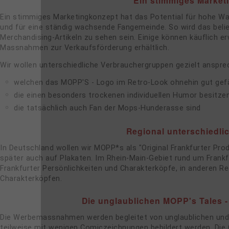
Ein stimmiges Market
Ein stimmiges Marketingkonzept hat das Potential für hohe 
und für eine ständig wachsende Fangemeinde. So wird das beli
Merchandising-Artikeln zu sehen sein. Einige können käuflich 
Massnahmen zur Verkaufsförderung erhältlich.
Wir wollen unterschiedliche Verbrauchergruppen gezielt ansprec
welchen das MOPP'S - Logo im Retro-Look ohnehin gut gefä
die einen besonders trockenen individuellen Humor besitze
die tatsächlich auch Fan der Mops-Hunderasse sind
Regional unterschiedl
In Deutschland wollen wir MOPP*s als "Original Frankfurter Pro
später auch auf Plakaten. Im Rhein-Main-Gebiet rund um Fran
Frankfurter Persönlichkeiten und Charakterköpfe, in anderen 
Charakterköpfen.
Die unglaublichen MOPP's Tales 
Die Werbemassnahmen werden begleitet von unglaublichen und
teilweise mit wenigen Comiczeichnungen bebildert werden. Die 