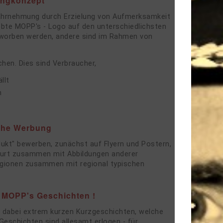
ingkonzept
Wahrnehmung durch Erzielung von Aufmerksamkeit
ebte MOPP's - Logo auf den unterschiedlichsten
erworben werden, andere sind im Rahmen von
hen. Dies sind Verbraucher,
llt
n
iche Werbung
dukt" bewerben, zunächst auf Flyern und Postern,
kfurt zusammen mit Abbildungen anderer
Regionen zusammen mit regional typischen
- MOPP's Geschichten !
 dabei extrem kurzen Kurzgeschichten, welche
Geschichten sind allesamt erlogen - für