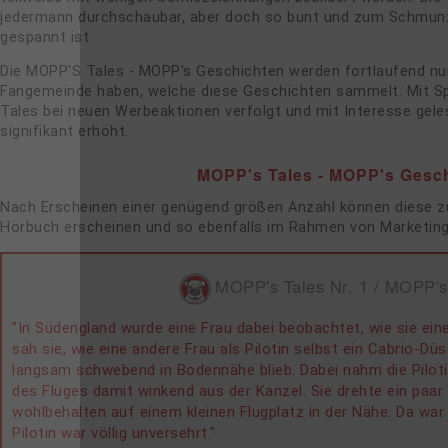
jedermann durchschaubar, aber doch so bunt und zum Schmunz
gespannt ist.
Die MOPP'S Tales - MOPP's Geschichten werden fortlaufend nu
Fangemeinde haben, welche diese Geschichten sammelt. Mit S
Tales bei neuen Werbeaktionen verfolgt und mit Interesse gel
signifikant erhöht.
MOPP's Tales - MOPP's Gesch
Nach Erscheinen einer genügend größen Anzahl können diese zus
Hörbuch erscheinen und so ebenfalls im Rahmen von Marketing
MOPP's Tales Nr. 1 / MOPP's
"In Südengland wurde eine Frau dabei beobachtet, wie sie ei
sah sie, wie eine andere Frau als Pilotin selbst ein Cabrio-
langsam schwebend in Bodennähe blieb. Dabei nahm die Pilotin
des Fluges damit winkend aus der Kanzel. Sie drehte ein paar
wohlbehalten auf einem kleinen Flugplatz in der Nähe. Da wa
Pilotin war völlig unversehrt."