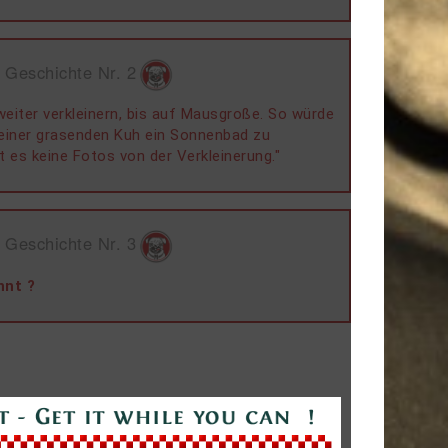
 Geschichte Nr. 2
weiter verkleinern, bis auf Mausgroße. So würde
 einer grasenden Kuh ein Sonnenbad zu
t es keine Fotos von der Verkleinerung."
 Geschichte Nr. 3
nnt ?