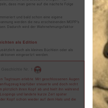
eln, dass man gerne auf die nächste Folge
mmeriert und bald schon eine eigene
pannung werden die neu erscheinenden MOPP's
esen. Dadurch wird der Wahrnehmungsfaktor
ichten als Edition
ätzlich auch als kleines Büchlein oder als
aktionen eingesetzt werden.
 Geschichte Nr. 1
nen Tagtraum erlebte. Mit geschlossenen Augen
Düsenflugzeug kopfüber steuerte und doch recht
 plötzlich ihren Kopf ab und hielt ihn während
 Loopings und landete kurze Zeit später
r der Kopf schon wieder auf dem Hals und die